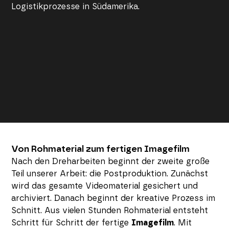
Logistikprozesse in Südamerika.
Saudi Arabia
Frankreich
Brasilien
Kanada
USA
Deutschland
Belgien
Balkans
England
in Bearbeitung
in Bearbeitung
in Bearbeitung
in Bearbeitung
in Bearbeitung
in Bearbeitung
in Bearbeitung
in Bearbeitung
in Bearbeitung
Spanien
Chile
UAE
Elfenbeinküste
Niederlande
China
Ägypten
Singapur
Südafrika
Von Rohmaterial zum fertigen Imagefilm
Nach den Dreharbeiten beginnt der zweite große
Teil unserer Arbeit: die Postproduktion. Zunächst
wird das gesamte Videomaterial gesichert und
archiviert. Danach beginnt der kreative Prozess im
Schnitt. Aus vielen Stunden Rohmaterial entsteht
Schritt für Schritt der fertige
Imagefilm
. Mit